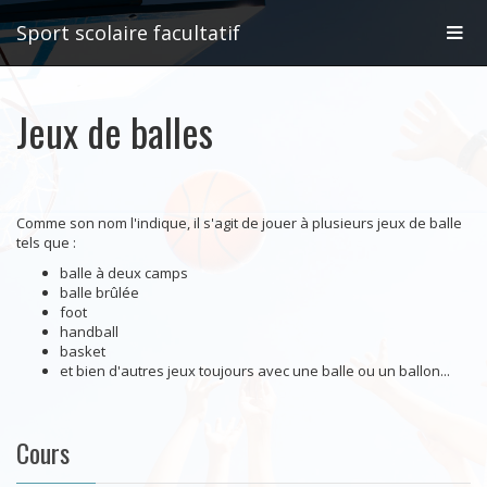
Affic
Sport scolaire facultatif
la
Jeux de balles
navig
Comme son nom l'indique, il s'agit de jouer à plusieurs jeux de balle
tels que :
balle à deux camps
balle brûlée
foot
handball
basket
et bien d'autres jeux toujours avec une balle ou un ballon...
Cours