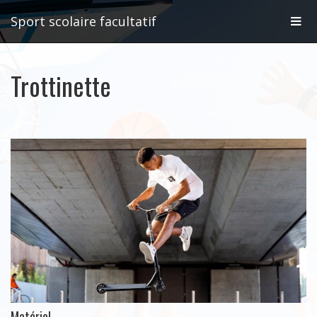
Affic
Sport scolaire facultatif
la
Trottinette
navig
Matériel