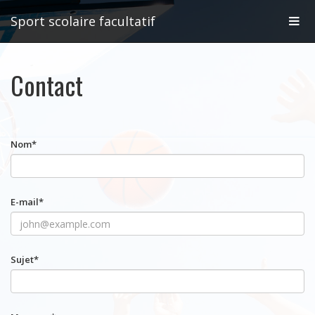
Affic
Sport scolaire facultatif
la
Contact
navig
Nom
*
E-mail
*
Sujet
*